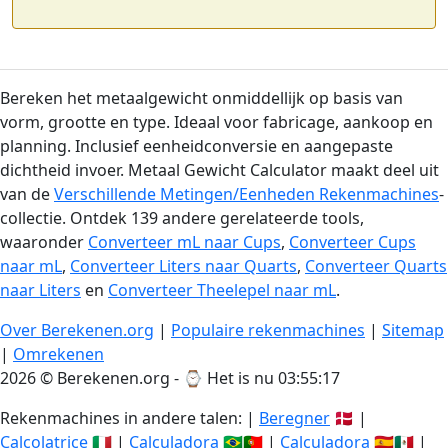
Bereken het metaalgewicht onmiddellijk op basis van
vorm, grootte en type. Ideaal voor fabricage, aankoop en
planning. Inclusief eenheidconversie en aangepaste
dichtheid invoer. Metaal Gewicht Calculator maakt deel uit
van de
Verschillende Metingen/Eenheden Rekenmachines
-
collectie. Ontdek 139 andere gerelateerde tools,
waaronder
Converteer mL naar Cups
,
Converteer Cups
naar mL
,
Converteer Liters naar Quarts
,
Converteer Quarts
naar Liters
en
Converteer Theelepel naar mL
.
Over Berekenen.org
|
Populaire rekenmachines
|
Sitemap
|
Omrekenen
2026 © Berekenen.org - ⌚
Het is nu 03:55:18
Rekenmachines in andere talen: |
Beregner
🇩🇰 |
Calcolatrice
🇮🇹 |
Calculadora
🇧🇷🇵🇹 |
Calculadora
🇪🇸🇲🇽 |