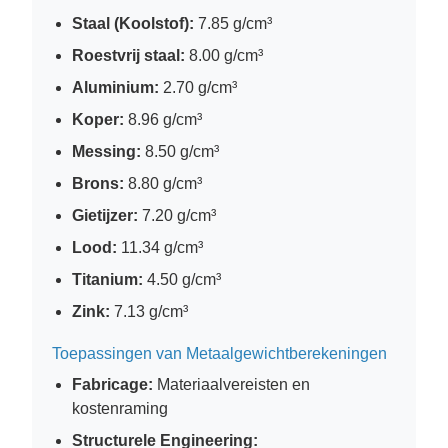
Staal (Koolstof):
7.85 g/cm³
Roestvrij staal:
8.00 g/cm³
Aluminium:
2.70 g/cm³
Koper:
8.96 g/cm³
Messing:
8.50 g/cm³
Brons:
8.80 g/cm³
Gietijzer:
7.20 g/cm³
Lood:
11.34 g/cm³
Titanium:
4.50 g/cm³
Zink:
7.13 g/cm³
Toepassingen van Metaalgewichtberekeningen
Fabricage:
Materiaalvereisten en
kostenraming
Structurele Engineering: