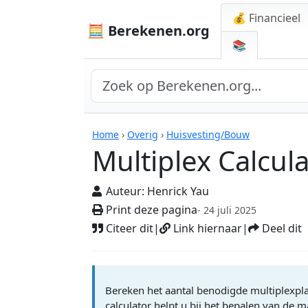
💰 Financieel
🧮 Berekenen.org
📚
Rekenmachines
Home
›
Overig
›
Huisvesting/Bouw
Multiplex Calcul
Auteur:
Henrick Yau
Print deze pagina
- 24 juli 2025
Citeer dit
|
Link hiernaar
|
Deel dit
Bereken het aantal benodigde multiplexpla
calculator helpt u bij het bepalen van de 