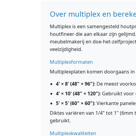
Over multiplex en bere
Multiplex is een samengesteld houtp
houtfineer die aan elkaar zijn gelijmd
meubelmakerij en doe-het-zelfproject
veelzijdigheid.
Multiplexformaten
Multiplexplaten komen doorgaans in
4' × 8' (48" × 96")
: De meest voork
4' × 10' (48" × 120")
: Gebruikt voor
5' × 5' (60" × 60")
: Vierkante panel
Diktes variëren van 1/4" tot 1" (6mm
gebruikt.
Multiplexkwaliteiten