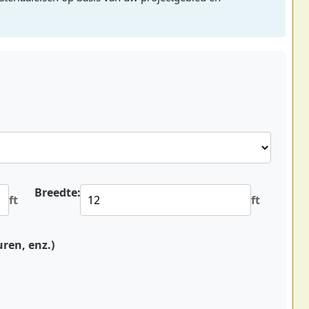
Breedte:
ft
ft
ren, enz.)