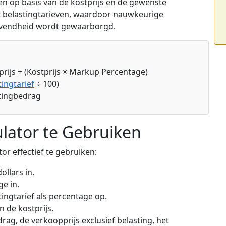
en op basis van de kostprijs en de gewenste
 belastingtarieven, waardoor nauwkeurige
tgevendheid wordt gewaarborgd.
tprijs + (Kostprijs × Markup Percentage)
tingtarief
÷ 100)
stingbedrag
lator te Gebruiken
r effectief te gebruiken:
ollars in.
e in.
ingtarief als percentage op.
n de kostprijs.
ag, de verkoopprijs exclusief belasting, het