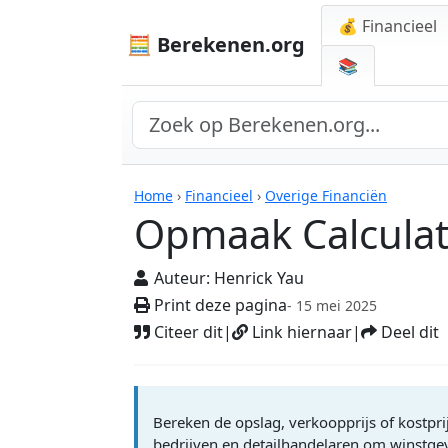
💰 Financieel
🧮 Berekenen.org
📚
Rekenmachines
Home
›
Financieel
›
Overige Financiën
Opmaak Calcula
Auteur:
Henrick Yau
Print deze pagina
- 15 mei 2025
Citeer dit
|
Link hiernaar
|
Deel dit
Bereken de opslag, verkoopprijs of kostprij
bedrijven en detailhandelaren om winstgev