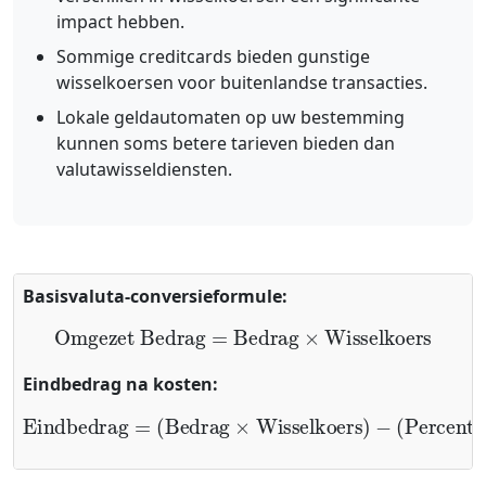
impact hebben.
Sommige creditcards bieden gunstige
wisselkoersen voor buitenlandse transacties.
Lokale geldautomaten op uw bestemming
kunnen soms betere tarieven bieden dan
valutawisseldiensten.
Basisvaluta-conversieformule:
Omgezet Bedrag
=
Bedrag
×
Wisselkoers
Eindbedrag na kosten:
Eindbedrag
(
Percentage Kosten
=
(
Bedrag
+
×
Vaste Kosten
Wisselkoers
)
−
)