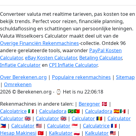
Converteer valuta met realtime tarieven, pas kosten toe en
bekijk trends. Perfect voor reizen, financiële planning,
schuldaflossing en schattingen van persoonlijke leningen.
Valuta Wisselkoers Calculator maakt deel uit van de
Overige Financiën Rekenmachines
-collectie. Ontdek 96
andere gerelateerde tools, waaronder
PayPal Kosten
Calculator
,
eBay Kosten Calculator
,
Betaling Calculator
,
Inflatie Calculator
en
CPI Inflatie Calculator
.
Over Berekenen.org
|
Populaire rekenmachines
|
Sitemap
|
Omrekenen
2026 © Berekenen.org - ⌚
Het is nu 22:06:19
Rekenmachines in andere talen: |
Beregner
🇩🇰 |
Calcolatrice
🇮🇹 |
Calculadora
🇧🇷🇵🇹 |
Calculadora
🇪🇸🇲🇽 |
Calculator
🇬🇧 |
Calculator
🇬🇧 |
Calculator
🇷🇴 |
Calculator
🇵🇭 |
Calculator
🇺🇸 |
Calculator
🇸🇬 |
Calculatrice
🇫🇷 |
Hesap Makinesi
🇹🇷 |
Kalkulator
🇵🇱 |
Kalkulator
🇲🇾 |