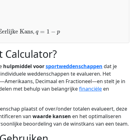
rlijke Kans
q
=
1
−
p
,
t Calculator?
ge
hulpmiddel voor
sportweddenschappen
dat je
 individuele weddenschappen te evalueren. Het
Amerikaans, Decimaal en Fractioneel—en stelt je in
delen met behulp van belangrijke
financiële
en
nschap plaatst of over/onder totalen evalueert, deze
entificeren van
waarde kansen
en het optimaliseren
soonlijke beoordeling van de winstkans van een team.
 Gebruiken