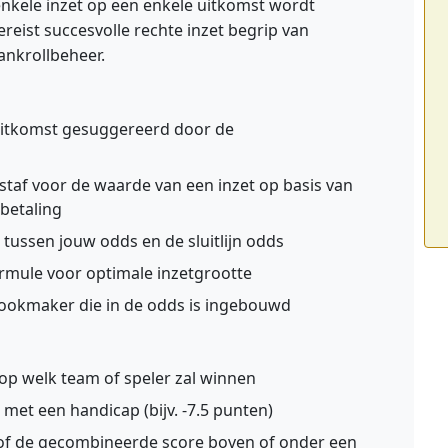
kele inzet op een enkele uitkomst wordt
ereist succesvolle rechte inzet begrip van
ankrollbeheer.
itkomst gesuggereerd door de
taf voor de waarde van een inzet op basis van
tbetaling
 tussen jouw odds en de sluitlijn odds
rmule voor optimale inzetgrootte
ookmaker die in de odds is ingebouwd
 op welk team of speler zal winnen
met een handicap (bijv. -7.5 punten)
of de gecombineerde score boven of onder een