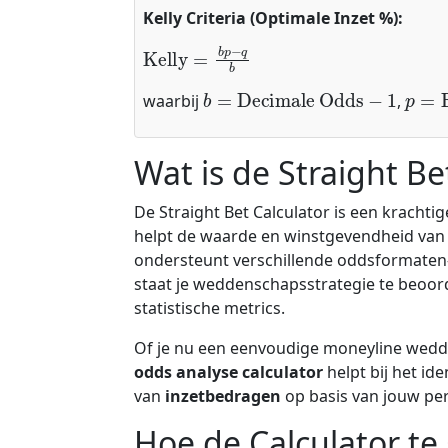
Kelly Criteria (Optimale Inzet %):
Kelly
=
b
p
−
q
b
b
=
Decimale Odds
−
1
p
=
Ee
waarbij
,
Wat is de Straight Be
De Straight Bet Calculator is een krachti
helpt de waarde en winstgevendheid van
ondersteunt verschillende oddsformaten—
staat je weddenschapsstrategie te beoor
statistische metrics.
Of je nu een eenvoudige moneyline wedde
odds analyse calculator
helpt bij het id
van
inzetbedragen
op basis van jouw per
Hoe de Calculator te