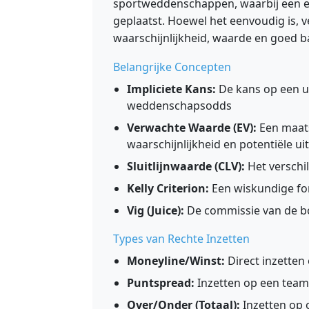
sportweddenschappen, waarbij een en
geplaatst. Hoewel het eenvoudig is, v
waarschijnlijkheid, waarde en goed b
Belangrijke Concepten
Impliciete Kans:
De kans op een u
weddenschapsodds
Verwachte Waarde (EV):
Een maats
waarschijnlijkheid en potentiële ui
Sluitlijnwaarde (CLV):
Het verschil
Kelly Criterion:
Een wiskundige fo
Vig (Juice):
De commissie van de b
Types van Rechte Inzetten
Moneyline/Winst:
Direct inzetten
Puntspread:
Inzetten op een team 
Over/Onder (Totaal):
Inzetten op 