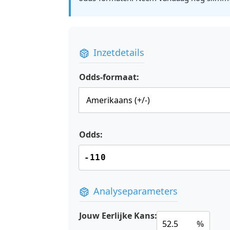
Inzetdetails
Odds-formaat:
Odds:
Analyseparameters
Jouw Eerlijke Kans:
%