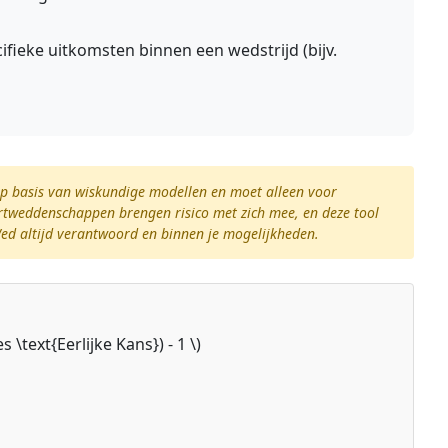
ifieke uitkomsten binnen een wedstrijd (bijv.
 op basis van wiskundige modellen en moet alleen voor
rtweddenschappen brengen risico met zich mee, en deze tool
ed altijd verantwoord en binnen je mogelijkheden.
 \text{Eerlijke Kans}) - 1 \)