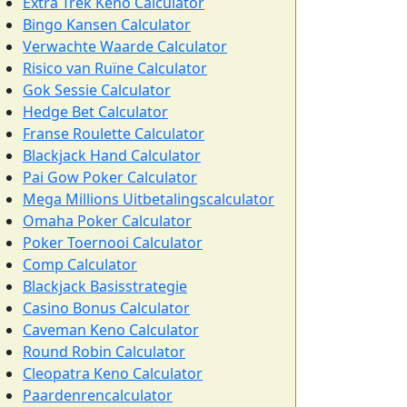
Extra Trek Keno Calculator
Bingo Kansen Calculator
Verwachte Waarde Calculator
Risico van Ruïne Calculator
Gok Sessie Calculator
Hedge Bet Calculator
Franse Roulette Calculator
Blackjack Hand Calculator
Pai Gow Poker Calculator
Mega Millions Uitbetalingscalculator
Omaha Poker Calculator
Poker Toernooi Calculator
Comp Calculator
Blackjack Basisstrategie
Casino Bonus Calculator
Caveman Keno Calculator
Round Robin Calculator
Cleopatra Keno Calculator
Paardenrencalculator