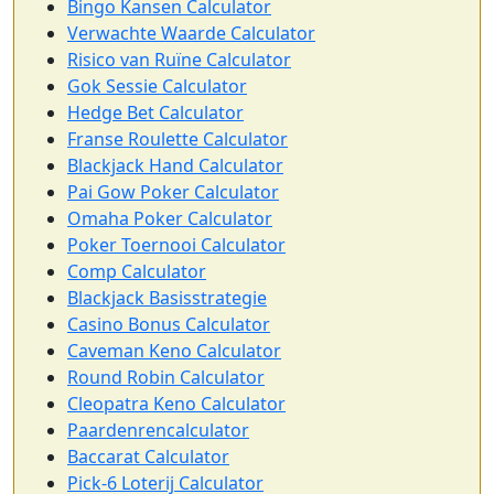
Bingo Kansen Calculator
Verwachte Waarde Calculator
Risico van Ruïne Calculator
Gok Sessie Calculator
Hedge Bet Calculator
Franse Roulette Calculator
Blackjack Hand Calculator
Pai Gow Poker Calculator
Omaha Poker Calculator
Poker Toernooi Calculator
Comp Calculator
Blackjack Basisstrategie
Casino Bonus Calculator
Caveman Keno Calculator
Round Robin Calculator
Cleopatra Keno Calculator
Paardenrencalculator
Baccarat Calculator
Pick-6 Loterij Calculator