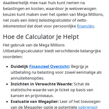
daadwerkelijk mee naar huis kunt nemen na
belastingen en kosten, waardoor je weloverwogen
keuzes kunt maken over het spelen van Mega Millions,
net zoals een
loterij belastingcalculator
of
netto-
inkomenstool
dat doet voor persoonlijke
financiën
.
Hoe de Calculator Je Helpt
Het gebruik van de Mega Millions
Uitbetalingscalculator biedt verschillende belangrijke
voordelen:
Duidelijk
Financieel Overzicht
:
Begrijp je
uitbetaling na belasting voor zowel eenmalige als
annuïteitenopties.
Inzichten in Verwachte Waarde:
Schat de
statistische waarde van je ticket op basis van
kansen en prijsniveaus.
Evaluatie van Megaplier:
Leer of het toevoegen
van de Megaplier-optie je potentiële
opbrengst