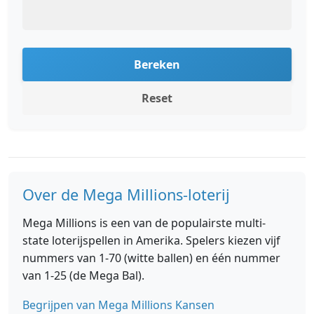
Bereken
Reset
Over de Mega Millions-loterij
Mega Millions is een van de populairste multi-
state loterijspellen in Amerika. Spelers kiezen vijf
nummers van 1-70 (witte ballen) en één nummer
van 1-25 (de Mega Bal).
Begrijpen van Mega Millions Kansen