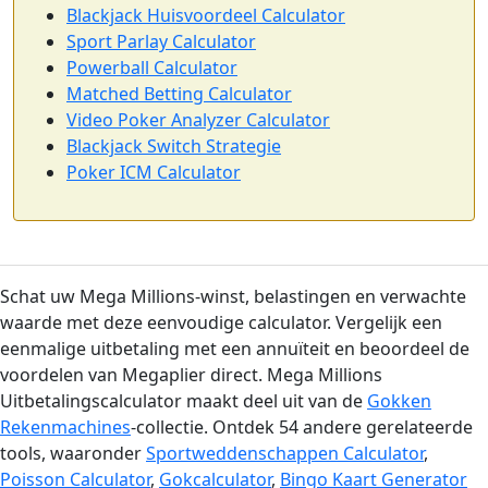
Blackjack Huisvoordeel Calculator
Sport Parlay Calculator
Powerball Calculator
Matched Betting Calculator
Video Poker Analyzer Calculator
Blackjack Switch Strategie
Poker ICM Calculator
Schat uw Mega Millions-winst, belastingen en verwachte
waarde met deze eenvoudige calculator. Vergelijk een
eenmalige uitbetaling met een annuïteit en beoordeel de
voordelen van Megaplier direct. Mega Millions
Uitbetalingscalculator maakt deel uit van de
Gokken
Rekenmachines
-collectie. Ontdek 54 andere gerelateerde
tools, waaronder
Sportweddenschappen Calculator
,
Poisson Calculator
,
Gokcalculator
,
Bingo Kaart Generator