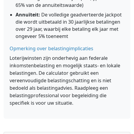
65% van de annuïteitswaarde)
Annuïteit:
De volledige geadverteerde jackpot
die wordt uitbetaald in 30 jaarlijkse betalingen
over 29 jaar, waarbij elke betaling elk jaar met
ongeveer 5% toeneemt
Opmerking over belastingimplicaties
Loterijwinsten zijn onderhevig aan federale
inkomstenbelasting en mogelijk staats- en lokale
belastingen. De calculator gebruikt een
vereenvoudigde belastingschatting en is niet
bedoeld als belastingadvies. Raadpleeg een
belastingprofessional voor begeleiding die
specifiek is voor uw situatie.