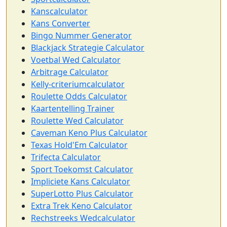
Kanscalculator
Kans Converter
Bingo Nummer Generator
Blackjack Strategie Calculator
Voetbal Wed Calculator
Arbitrage Calculator
Kelly-criteriumcalculator
Roulette Odds Calculator
Kaartentelling Trainer
Roulette Wed Calculator
Caveman Keno Plus Calculator
Texas Hold'Em Calculator
Trifecta Calculator
Sport Toekomst Calculator
Impliciete Kans Calculator
SuperLotto Plus Calculator
Extra Trek Keno Calculator
Rechstreeks Wedcalculator