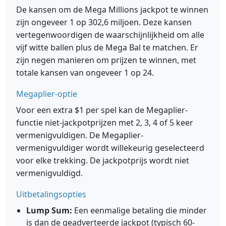
De kansen om de Mega Millions jackpot te winnen
zijn ongeveer 1 op 302,6 miljoen. Deze kansen
vertegenwoordigen de waarschijnlijkheid om alle
vijf witte ballen plus de Mega Bal te matchen. Er
zijn negen manieren om prijzen te winnen, met
totale kansen van ongeveer 1 op 24.
Megaplier-optie
Voor een extra $1 per spel kan de Megaplier-
functie niet-jackpotprijzen met 2, 3, 4 of 5 keer
vermenigvuldigen. De Megaplier-
vermenigvuldiger wordt willekeurig geselecteerd
voor elke trekking. De jackpotprijs wordt niet
vermenigvuldigd.
Uitbetalingsopties
Lump Sum:
Een eenmalige betaling die minder
is dan de geadverteerde jackpot (typisch 60-