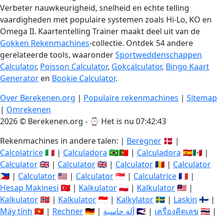
Verbeter nauwkeurigheid, snelheid en echte telling
vaardigheden met populaire systemen zoals Hi-Lo, KO en
Omega II. Kaartentelling Trainer maakt deel uit van de
Gokken Rekenmachines
-collectie. Ontdek 54 andere
gerelateerde tools, waaronder
Sportweddenschappen
Calculator
,
Poisson Calculator
,
Gokcalculator
,
Bingo Kaart
Generator
en
Bookie Calculator
.
Over Berekenen.org
|
Populaire rekenmachines
|
Sitemap
|
Omrekenen
2026 © Berekenen.org - ⌚
Het is nu 07:42:44
Rekenmachines in andere talen: |
Beregner
🇩🇰 |
Calcolatrice
🇮🇹 |
Calculadora
🇧🇷🇵🇹 |
Calculadora
🇪🇸🇲🇽 |
Calculator
🇬🇧 |
Calculator
🇬🇧 |
Calculator
🇷🇴 |
Calculator
🇵🇭 |
Calculator
🇺🇸 |
Calculator
🇸🇬 |
Calculatrice
🇫🇷 |
Hesap Makinesi
🇹🇷 |
Kalkulator
🇵🇱 |
Kalkulator
🇲🇾 |
Kalkulator
🇳🇴 |
Kalkulator
🇮🇩 |
Kalkylator
🇸🇪 |
Laskin
🇫🇮 |
Máy tính
🇻🇳 |
Rechner
🇩🇪 |
آلة حاسبة
🇸🇦 |
เครื่องคิดเลข
🇹🇭 |