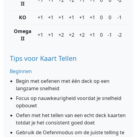
+1
+1
+2
+2
+1
+1
0
0
-2
-2
II
KO
+1
+1
+1
+1
+1
+1
0
0
-1
-1
Omega
+1
+1
+2
+2
+2
+1
0
-1
-2
-2
II
Tips voor Kaart Tellen
Beginnen
Begin met oefenen met één deck op een
langzame snelheid
Focus op nauwkeurigheid voordat je snelheid
opbouwt
Oefen met het tellen van een echt deck kaarten
totdat je het consistent goed doet
Gebruik de Oefenmodus om de juiste telling te