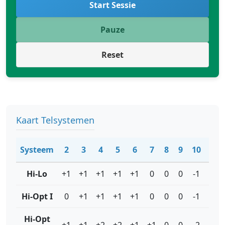
Start Sessie
Pauze
Reset
Kaart Telsystemen
Systeem
2
3
4
5
6
7
8
9
10
J
Hi-Lo
+1
+1
+1
+1
+1
0
0
0
-1
-1
Hi-Opt I
0
+1
+1
+1
+1
0
0
0
-1
-1
Hi-Opt