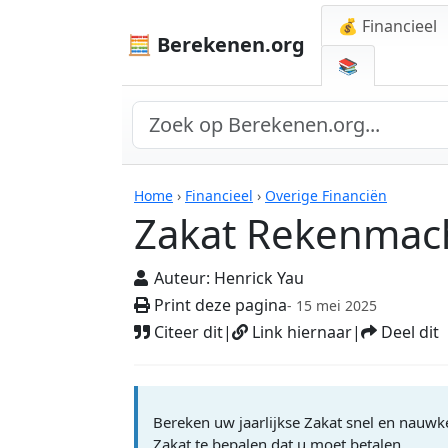
💰 Financieel
🧮 Berekenen.org
📚
Rekenmachines
Home
›
Financieel
›
Overige Financiën
Zakat Rekenmac
Auteur:
Henrick Yau
Print deze pagina
- 15 mei 2025
Citeer dit
|
Link hiernaar
|
Deel dit
Bereken uw jaarlijkse Zakat snel en nauwk
Zakat te bepalen dat u moet betalen.