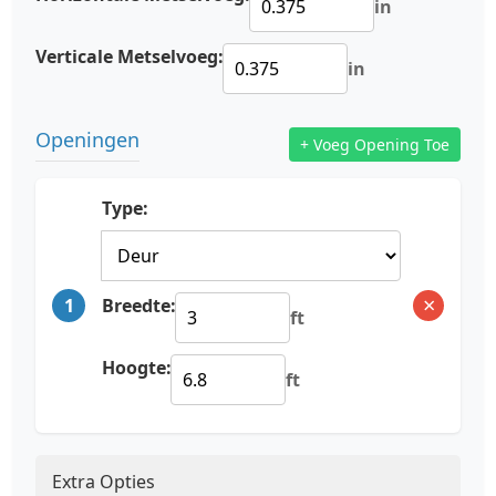
in
Verticale Metselvoeg:
in
Openingen
+ Voeg Opening Toe
Type:
×
1
Breedte:
ft
Hoogte:
ft
Extra Opties