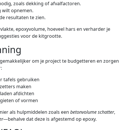
odig, zoals dekking of afvalfactoren.
ag wilt opnemen.
e resultaten te zien.
ervlakte, epoxyvolume, hoeveel hars en verharder je
ggesties voor de kitgrootte.
nning
makkelijker om je project te budgetteren en zorgen
:
er tafels gebruiken
rzetters maken
laden afdichten
gieten of vormen
nier als hulpmiddelen zoals een
betonvolume schatter
,
er
—behalve dat deze is afgestemd op epoxy.