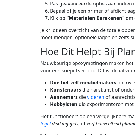
Pas geavanceerde opties aan indien n
Bepaal of je een primer of afdichtla
Klik op
“Materialen Berekenen”
om d
Je krijgt een overzicht van de totale opp
moet mengen, optionele lagen en zelfs su
Hoe Dit Helpt Bij Pla
Nauwkeurige epoxymetingen maken het ge
voor een soepel verloop. Dit is ideaal voor
Doe-het-zelf meubelmakers
die rivi
Kunstenaars
die harskunst of onde
Aannemers
die
vloeren
of aanrechtb
Hobbyisten
die experimenteren met 
Het functioneert op een vergelijkbare ma
tegel
dekking gids
, of
verf hoeveelheid plann