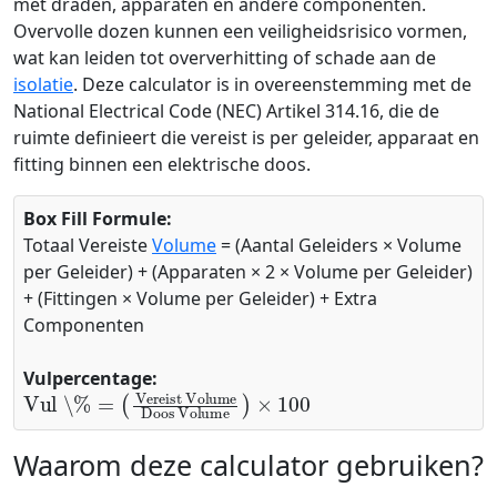
met draden, apparaten en andere componenten.
Overvolle dozen kunnen een veiligheidsrisico vormen,
wat kan leiden tot oververhitting of schade aan de
isolatie
. Deze calculator is in overeenstemming met de
National Electrical Code (NEC) Artikel 314.16, die de
ruimte definieert die vereist is per geleider, apparaat en
fitting binnen een elektrische doos.
Box Fill Formule:
Totaal Vereiste
Volume
= (Aantal Geleiders × Volume
per Geleider) + (Apparaten × 2 × Volume per Geleider)
+ (Fittingen × Volume per Geleider) + Extra
Componenten
Vulpercentage:
Vul \%
Vereist Volume
=
(
Doos Volume
)
×
100
Waarom deze calculator gebruiken?