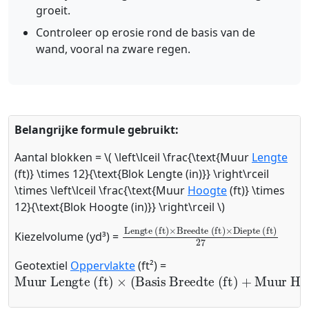
groeit.
Controleer op erosie rond de basis van de
wand, vooral na zware regen.
Belangrijke formule gebruikt:
Aantal blokken = \( \left\lceil \frac{\text{Muur
Lengte
(ft)} \times 12}{\text{Blok Lengte (in)}} \right\rceil
\times \left\lceil \frac{\text{Muur
Hoogte
(ft)} \times
12}{\text{Blok Hoogte (in)}} \right\rceil \)
Lengte (ft)
Breedte (ft)
×
Diepte (ft)
×
27
Kiezelvolume (yd³) =
Geotextiel
Oppervlakte
(ft²) =
Muur Lengte (ft)
×
(
Basis Breedte (ft)
+
Muur Hoog