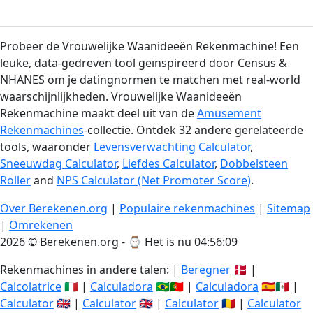
Probeer de Vrouwelijke Waanideeën Rekenmachine! Een
leuke, data-gedreven tool geïnspireerd door Census &
NHANES om je datingnormen te matchen met real-world
waarschijnlijkheden. Vrouwelijke Waanideeën
Rekenmachine maakt deel uit van de
Amusement
Rekenmachines
-collectie. Ontdek 32 andere gerelateerde
tools, waaronder
Levensverwachting Calculator
,
Sneeuwdag Calculator
,
Liefdes Calculator
,
Dobbelsteen
Roller
and
NPS Calculator (Net Promoter Score)
.
Over Berekenen.org
|
Populaire rekenmachines
|
Sitemap
|
Omrekenen
2026 © Berekenen.org - ⌚
Het is nu 04:56:09
Rekenmachines in andere talen: |
Beregner
🇩🇰 |
Calcolatrice
🇮🇹 |
Calculadora
🇧🇷🇵🇹 |
Calculadora
🇪🇸🇲🇽 |
Calculator
🇬🇧 |
Calculator
🇬🇧 |
Calculator
🇷🇴 |
Calculator