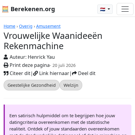
🧮 Berekenen.org
🇳🇱
Vrouwelijke Waanideeën Rekenmach
Home
›
Overig
›
Amusement
Vrouwelijke Waanideeën
Rekenmachine
Auteur:
Henrick Yau
Print deze pagina
- 20 juli 2026
Citeer dit
|
Link hiernaar
|
Deel dit
Geestelijke Gezondheid
Welzijn
Een satirisch hulpmiddel om te begrijpen hoe jouw
datingcriteria overeenkomen met de statistische
realiteit. Ontdek of jouw standaarden overeenkomen