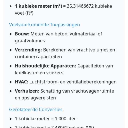
1 kubieke meter (m³)
= 35.31466672 kubieke
voet (ft³)
Veelvoorkomende Toepassingen
Bouw:
Meten van beton, vulmateriaal of
graafvolumes
Verzending:
Berekenen van vrachtvolumes en
containercapaciteiten
Huishoudelijke Apparaten:
Capaciteiten van
koelkasten en vriezers
HVAC:
Luchtstroom- en ventilatieberekeningen
Verhuizen:
Schatting van vrachtwagenruimte
en opslagvereisten
Gerelateerde Conversies
1 kubieke meter = 1.000 liter
1 kubieke voet = 7.48052 gallons (VS)