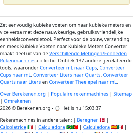
Zet eenvoudig kubieke voeten om naar kubieke meters en
vice versa met deze nauwkeurige, gebruiksvriendelijke
eenheidsconversietool. Perfect voor de bouw, verzending
en meer. Kubieke Voeten naar Kubieke Meters Converter
maakt deel uit van de
Verschillende Metingen/Eenheden
Rekenmachines
-collectie. Ontdek 137 andere gerelateerde
tools, waaronder
Converteer mL naar Cups
,
Converteer
Cups naar mL
,
Converteer Liters naar Quarts
,
Converteer
Quarts naar Liters
en
Converteer Theelepel naar mL
.
Over Berekenen.org
|
Populaire rekenmachines
|
Sitemap
|
Omrekenen
2026 © Berekenen.org - ⌚
Het is nu 15:03:38
Rekenmachines in andere talen: |
Beregner
🇩🇰 |
Calcolatrice
🇮🇹 |
Calculadora
🇧🇷🇵🇹 |
Calculadora
🇪🇸🇲🇽 |