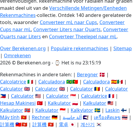
vereenvoudigen. Rekenmachine voor radialen naar graden
maakt deel uit van de
Verschillende Metingen/Eenheden
Rekenmachines
-collectie. Ontdek 140 andere gerelateerde
tools, waaronder
Converteer mL naar Cups
,
Converteer
Cups naar mL
,
Converteer Liters naar Quarts
,
Converteer
Quarts naar Liters
en
Converteer Theelepel naar mL
.
Over Berekenen.org
|
Populaire rekenmachines
|
Sitemap
|
Omrekenen
2026 © Berekenen.org - ⌚
Het is nu 23:15:19
Rekenmachines in andere talen: |
Beregner
🇩🇰 |
Calcolatrice
🇮🇹 |
Calculadora
🇧🇷🇵🇹 |
Calculadora
🇪🇸🇲🇽 |
Calculator
🇬🇧 |
Calculator
🇬🇧 |
Calculator
🇷🇴 |
Calculator
🇵🇭 |
Calculator
🇺🇸 |
Calculator
🇸🇬 |
Calculatrice
🇫🇷 |
Hesap Makinesi
🇹🇷 |
Kalkulator
🇵🇱 |
Kalkulator
🇲🇾 |
Kalkulator
🇳🇴 |
Kalkulator
🇮🇩 |
Kalkylator
🇸🇪 |
Laskin
🇫🇮 |
Máy tính
🇻🇳 |
Rechner
🇩🇪 |
آلة حاسبة
🇸🇦 |
เครื่องคิดเลข
🇹🇭 |
計算機
🇹🇼🇭🇰 |
計算機
🇭🇰 |
電卓
🇯🇵 |
계산기
🇰🇷