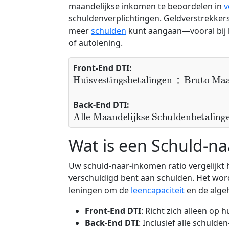
maandelijkse inkomen te beoordelen in
v
schuldenverplichtingen. Geldverstrekker
meer
schulden
kunt aangaan—vooral bij 
of autolening.
Front-End DTI:
Huisvestingsbetalingen
Bruto Maandelijks Inkomen
×
100
%
÷
Back-End DTI:
Alle Maandelijkse Schuldenbetal
Bruto Maandelijks Inkomen
×
100
%
Wat is een Schuld-n
Uw schuld-naar-inkomen ratio vergelijkt 
verschuldigd bent aan schulden. Het wor
leningen om de
leencapaciteit
en de alge
Front-End DTI
: Richt zich alleen op
Back-End DTI
: Inclusief alle schuld