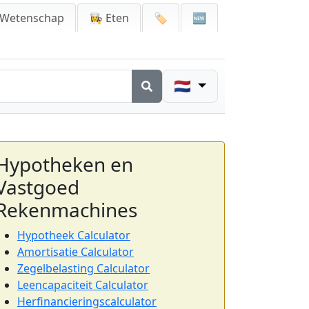
 Wetenschap
👩‍🍳 Eten
🏷️
🆕
🇳🇱
Hypotheken en
Vastgoed
Rekenmachines
Hypotheek Calculator
Amortisatie Calculator
Zegelbelasting Calculator
Leencapaciteit Calculator
Herfinancieringscalculator