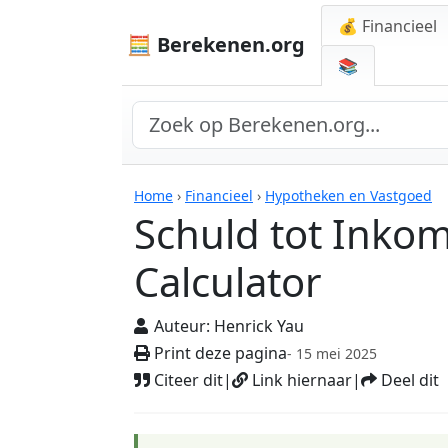
💰 Financieel
🧮 Berekenen.org
📚
Rekenmachines
Home
›
Financieel
›
Hypotheken en Vastgoed
Schuld tot Inko
Calculator
Auteur:
Henrick Yau
Print deze pagina
- 15 mei 2025
Citeer dit
|
Link hiernaar
|
Deel dit