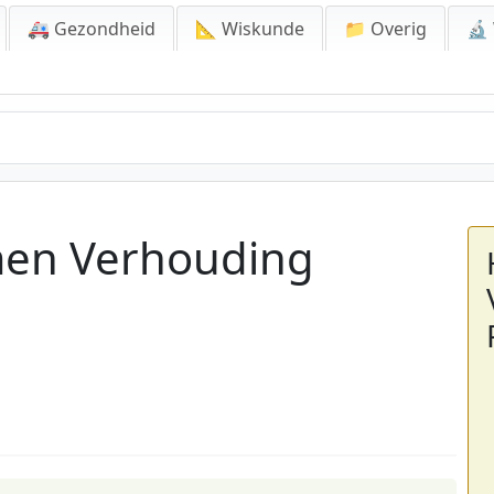
🚑 Gezondheid
📐 Wiskunde
📁 Overig
🔬
men Verhouding