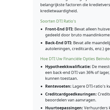
belangrijkste factoren die kredietve
kredietwaardigheid.
Soorten DTI Ratio's
Front-End DTI:
Bevat alleen huisv
gedeeld door bruto maandinkome
Back-End DTI:
Bevat alle maandelij
autoleningen, creditcards, enz.) 
Hoe DTI Uw Financiële Opties Beïnvlo
Hypotheekkwalificatie:
De meeste
een back-end DTI van 36% of lage
kunnen toestaan.
Rentevoeten:
Lagere DTI-ratio's k
Creditcardgoedkeuringen:
Credit
beoordelen van aanvragen.
Huurtoepassingen:
Verhuurders k