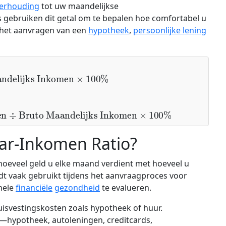
erhouding
tot uw maandelijkse
s gebruiken dit getal om te bepalen hoe comfortabel u
het aanvragen van een
hypotheek
,
persoonlijke lening
ingen
÷
aar-Inkomen Ratio?
hoeveel geld u elke maand verdient met hoeveel u
dt vaak gebruikt tijdens het aanvraagproces voor
hele
financiële
gezondheid
te evalueren.
 huisvestingskosten zoals hypotheek of huur.
en—hypotheek, autoleningen, creditcards,