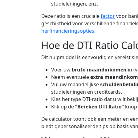
studieleningen, enz.
Deze ratio is een cruciale
factor
voor bank
geschiktheid voor verschillende financië
herfinancieringsopties
.
Hoe de DTI Ratio Cal
Dit hulpmiddel is eenvoudig en vereist sl
Voer uw
bruto maandinkomen
in (
Neem eventuele
extra maandinkom
Vul uw maandelijkse
schuldenbetal
studieleningen en creditcards.
Kies het type DTI-ratio dat u wilt beki
Klik op de
“Bereken DTI Ratio”
knop 
De calculator toont ook een meter en een
biedt gepersonaliseerde tips op basis va