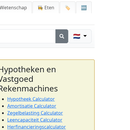
 Wetenschap
👩‍🍳 Eten
🏷️
🆕
🇳🇱
Hypotheken en
Vastgoed
Rekenmachines
Hypotheek Calculator
Amortisatie Calculator
Zegelbelasting Calculator
Leencapaciteit Calculator
Herfinancieringscalculator