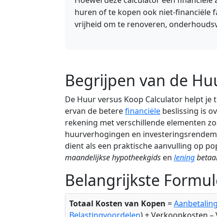
Hoewel deze calculator een financiële a
huren of te kopen ook niet-financiële f
vrijheid om te renoveren, onderhouds
Begrijpen van de Huu
De Huur versus Koop Calculator helpt je 
ervan de betere
financiële
beslissing is 
rekening met verschillende elementen z
huurverhogingen en investeringsrendemen
dient als een praktische aanvulling op po
maandelijkse hypotheekgids
en
lening
betaa
Belangrijkste Formul
Totaal Kosten van Kopen
=
Aanbetalin
Belastingvoordelen
) + Verkoopkosten 