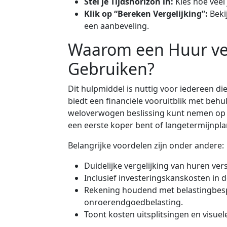
Stel je Tijdshorizon in:
Kies hoe veel 
Klik op “Bereken Vergelijking”:
Beki
een aanbeveling.
Waarom een Huur ver
Gebruiken?
Dit hulpmiddel is nuttig voor iedereen di
biedt een financiële vooruitblik met behu
weloverwogen beslissing kunt nemen op b
een eerste koper bent of langetermijnplan
Belangrijke voordelen zijn onder andere:
Duidelijke vergelijking van huren vers
Inclusief investeringskanskosten in d
Rekening houdend met belastingbes
onroerendgoedbelasting.
Toont kosten uitsplitsingen en visuel