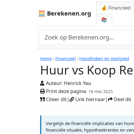
💰 Financieel
🧮 Berekenen.org
📚
Rekenmachines
Home
›
Financieel
›
Hypotheken en Vastgoed
Huur vs Koop R
Auteur:
Henrick Yau
Print deze pagina
- 16 mei 2025
Citeer dit
|
Link hiernaar
|
Deel dit
Vergelijk de financiële implicaties van hu
financiële situatie, hypotheekrentes en v