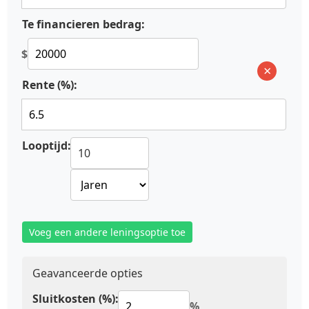
Te financieren bedrag:
$
×
Rente (%):
Looptijd:
Voeg een andere leningsoptie toe
Geavanceerde opties
Sluitkosten (%):
%