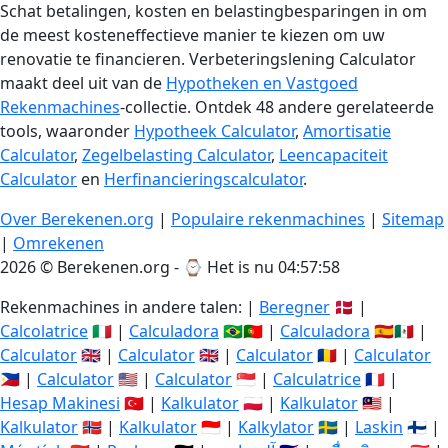
Schat betalingen, kosten en belastingbesparingen in om
de meest kosteneffectieve manier te kiezen om uw
renovatie te financieren. Verbeteringslening Calculator
maakt deel uit van de
Hypotheken en Vastgoed
Rekenmachines
-collectie. Ontdek 48 andere gerelateerde
tools, waaronder
Hypotheek Calculator
,
Amortisatie
Calculator
,
Zegelbelasting Calculator
,
Leencapaciteit
Calculator
en
Herfinancieringscalculator
.
Over Berekenen.org
|
Populaire rekenmachines
|
Sitemap
|
Omrekenen
2026 © Berekenen.org - ⌚
Het is nu 04:57:59
Rekenmachines in andere talen: |
Beregner
🇩🇰 |
Calcolatrice
🇮🇹 |
Calculadora
🇧🇷🇵🇹 |
Calculadora
🇪🇸🇲🇽 |
Calculator
🇬🇧 |
Calculator
🇬🇧 |
Calculator
🇷🇴 |
Calculator
🇵🇭 |
Calculator
🇺🇸 |
Calculator
🇸🇬 |
Calculatrice
🇫🇷 |
Hesap Makinesi
🇹🇷 |
Kalkulator
🇵🇱 |
Kalkulator
🇲🇾 |
Kalkulator
🇳🇴 |
Kalkulator
🇮🇩 |
Kalkylator
🇸🇪 |
Laskin
🇫🇮 |