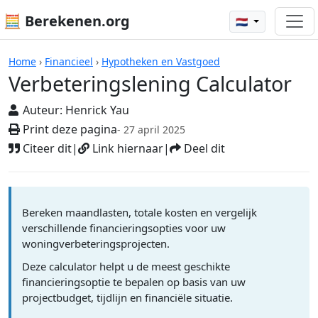
🧮 Berekenen.org
🇳🇱
Rekenmachines
Home
›
Financieel
›
Hypotheken en Vastgoed
Verbeteringslening Calculator
Auteur:
Henrick Yau
Print deze pagina
- 27 april 2025
Citeer dit
|
Link hiernaar
|
Deel dit
Bereken maandlasten, totale kosten en vergelijk
verschillende financieringsopties voor uw
woningverbeteringsprojecten.
Deze calculator helpt u de meest geschikte
financieringsoptie te bepalen op basis van uw
projectbudget, tijdlijn en financiële situatie.