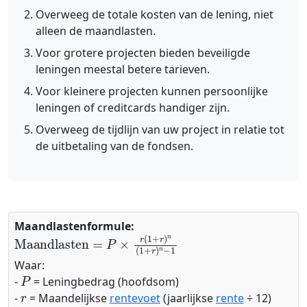
Overweeg de totale kosten van de lening, niet
alleen de maandlasten.
Voor grotere projecten bieden beveiligde
leningen meestal betere tarieven.
Voor kleinere projecten kunnen persoonlijke
leningen of creditcards handiger zijn.
Overweeg de tijdlijn van uw project in relatie tot
de uitbetaling van de fondsen.
Maandlastenformule:
Maandlasten
=
P
×
r
(
1
+
r
)
n
(
1
+
r
)
n
−
1
Waar:
P
-
= Leningbedrag (hoofdsom)
r
-
= Maandelijkse
rentevoet
(jaarlijkse
rente
÷ 12)
n