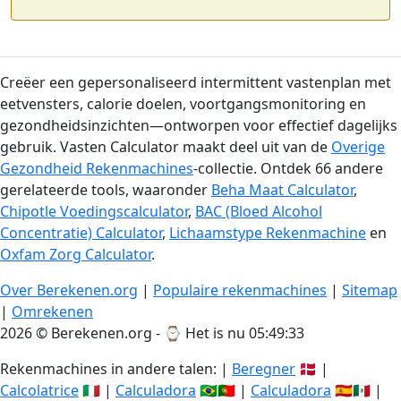
Creëer een gepersonaliseerd intermittent vastenplan met
eetvensters, calorie doelen, voortgangsmonitoring en
gezondheidsinzichten—ontworpen voor effectief dagelijks
gebruik. Vasten Calculator maakt deel uit van de
Overige
Gezondheid Rekenmachines
-collectie. Ontdek 66 andere
gerelateerde tools, waaronder
Beha Maat Calculator
,
Chipotle Voedingscalculator
,
BAC (Bloed Alcohol
Concentratie) Calculator
,
Lichaamstype Rekenmachine
en
Oxfam Zorg Calculator
.
Over Berekenen.org
|
Populaire rekenmachines
|
Sitemap
|
Omrekenen
2026 © Berekenen.org - ⌚
Het is nu 05:49:33
Rekenmachines in andere talen: |
Beregner
🇩🇰 |
Calcolatrice
🇮🇹 |
Calculadora
🇧🇷🇵🇹 |
Calculadora
🇪🇸🇲🇽 |