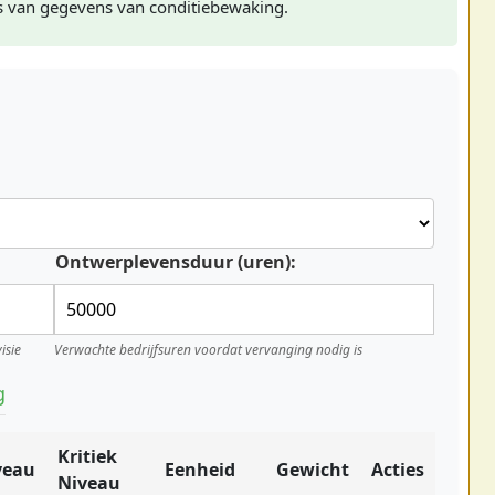
s van gegevens van conditiebewaking.
Ontwerplevensduur (uren):
isie
Verwachte bedrijfsuren voordat vervanging nodig is
g
Kritiek
veau
Eenheid
Gewicht
Acties
Niveau