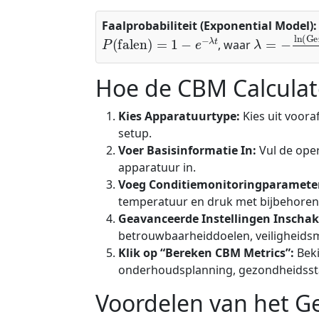
Faalprobabiliteit (Exponential Model):
P
(
falen
)
=
1
−
e
−
λ
t
λ
=
−
ln
(
Gez
, waar
Hoe de CBM Calculat
Kies Apparatuurtype:
Kies uit voor
setup.
Voer Basisinformatie In:
Vul de oper
apparatuur in.
Voeg Conditiemonitoringparameter
temperatuur en druk met bijbehorend
Geavanceerde Instellingen Inschake
betrouwbaarheiddoelen, veiligheids
Klik op “Bereken CBM Metrics”:
Beki
onderhoudsplanning, gezondheidsst
Voordelen van het Ge