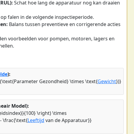
(RUL):
Schat hoe lang de apparatuur nog kan draaien
op falen in de volgende inspectieperiode.
en:
Balans tussen preventieve en corrigerende acties
den voorbeelden voor pompen, motoren, lagers en
ellen.
lde
):
 (\text{Parameter Gezondheid} \times \text{
Gewicht
})}
eair Model):
eidsindex}}{100} \right) \times
 \frac{\text{
Leeftijd
van de Apparatuur}}