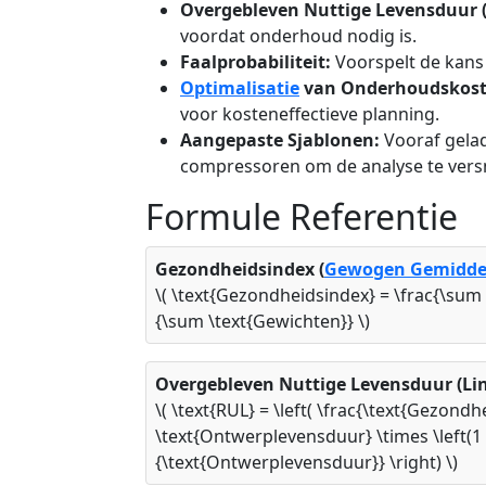
Overgebleven Nuttige Levensduur 
voordat onderhoud nodig is.
Faalprobabiliteit:
Voorspelt de kans 
Optimalisatie
van Onderhoudskost
voor kosteneffectieve planning.
Aangepaste Sjablonen:
Vooraf gela
compressoren om de analyse te versn
Formule Referentie
Gezondheidsindex (
Gewogen Gemidde
\( \text{Gezondheidsindex} = \frac{\sum
{\sum \text{Gewichten}} \)
Overgebleven Nuttige Levensduur (Lin
\( \text{RUL} = \left( \frac{\text{Gezondh
\text{Ontwerplevensduur} \times \left(1 -
{\text{Ontwerplevensduur}} \right) \)