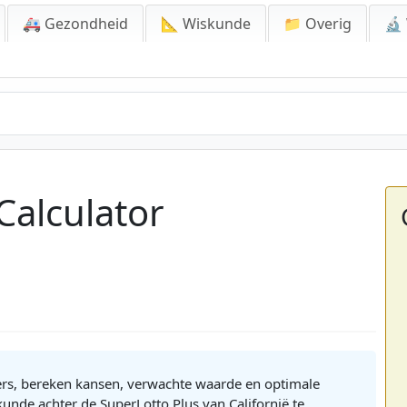
🚑 Gezondheid
📐 Wiskunde
📁 Overig
🔬
ulator
Calculator
rs, bereken kansen, verwachte waarde en optimale
kunde achter de SuperLotto Plus van Californië te