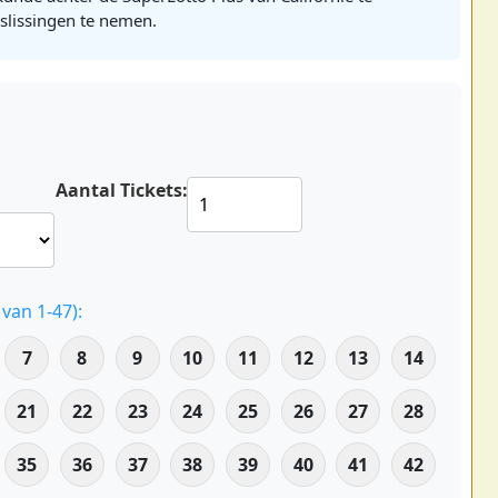
eslissingen te nemen.
Aantal Tickets:
an 1-47):
7
8
9
10
11
12
13
14
21
22
23
24
25
26
27
28
35
36
37
38
39
40
41
42