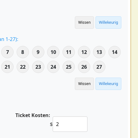
Wissen
Willekeurig
n 1-27):
7
8
9
10
11
12
13
14
21
22
23
24
25
26
27
Wissen
Willekeurig
Ticket Kosten:
$