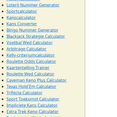
Loterij Nummer Generator
Sportcalculator
Kanscalculator
Kans Converter
Bingo Nummer Generator
Blackjack Strategie Calculator
Voetbal Wed Calculator
Arbitrage Calculator
Kelly-criteriumcalculator
Roulette Odds Calculator
Kaartentelling Trainer
Roulette Wed Calculator
Caveman Keno Plus Calculator
Texas Hold'Em Calculator
Trifecta Calculator
Sport Toekomst Calculator
Impliciete Kans Calculator
Extra Trek Keno Calculator