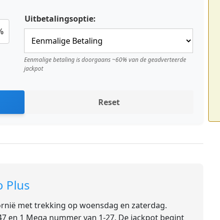
Uitbetalingsoptie:
%
Eenmalige betaling is doorgaans ~60% van de geadverteerde
jackpot
Reset
o Plus
ifornië met trekking op woensdag en zaterdag.
47 en 1 Mega nummer van 1-27. De jackpot begint