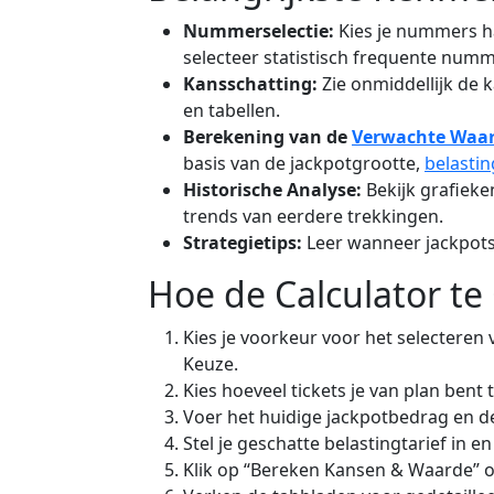
Nummerselectie:
Kies je nummers ha
selecteer statistisch frequente numm
Kansschatting:
Zie onmiddellijk de 
en tabellen.
Berekening van de
Verwachte Waa
basis van de jackpotgrootte,
belastin
Historische Analyse:
Bekijk grafieke
trends van eerdere trekkingen.
Strategietips:
Leer wanneer jackpots 
Hoe de Calculator te
Kies je voorkeur voor het selectere
Keuze.
Kies hoeveel tickets je van plan bent 
Voer het huidige jackpotbedrag en de 
Stel je geschatte belastingtarief in e
Klik op “Bereken Kansen & Waarde” o