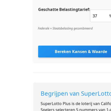
Geschatte Belastingtarief:
Federale + Staatsbelasting gecombineerd
Bereken Kansen & Waarde
Begrijpen van SuperLott
SuperLotto Plus is de loterij van Cal
Spelers selecteren 5 nummers van 1-