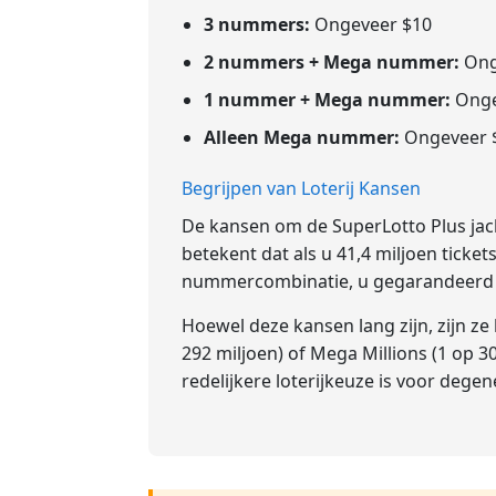
3 nummers:
Ongeveer $10
2 nummers + Mega nummer:
Ong
1 nummer + Mega nummer:
Onge
Alleen Mega nummer:
Ongeveer 
Begrijpen van Loterij Kansen
De kansen om de SuperLotto Plus jack
betekent dat als u 41,4 miljoen ticke
nummercombinatie, u gegarandeerd 
Hoewel deze kansen lang zijn, zijn ze 
292 miljoen) of Mega Millions (1 op 
redelijkere loterijkeuze is voor degen