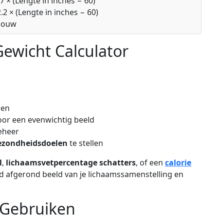
7 × (Lengte in inches − 60)
.2 × (Lengte in inches − 60)
sbouw
ewicht Calculator
pen
oor een evenwichtig beeld
eheer
ezondheidsdoelen
te stellen
l
,
lichaamsvetpercentage schatters
, of een
calorie
ed afgerond beeld van je lichaamssamenstelling en
 Gebruiken