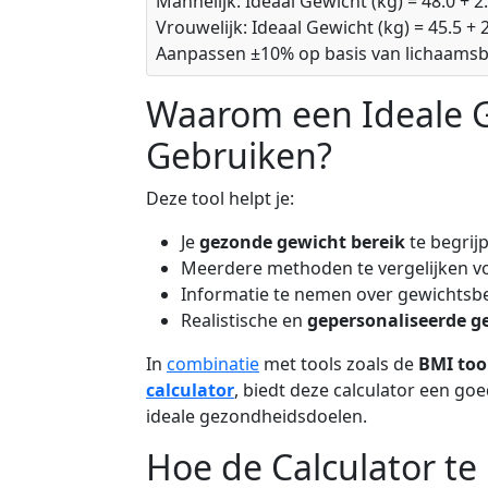
Mannelijk: Ideaal Gewicht (kg) = 48.0 + 2.
Vrouwelijk: Ideaal Gewicht (kg) = 45.5 + 2
Aanpassen ±10% op basis van lichaam
Waarom een Ideale G
Gebruiken?
Deze tool helpt je:
Je
gezonde gewicht bereik
te begrij
Meerdere methoden te vergelijken v
Informatie te nemen over gewichtsb
Realistische en
gepersonaliseerde g
In
combinatie
met tools zoals de
BMI too
calculator
, biedt deze calculator een go
ideale gezondheidsdoelen.
Hoe de Calculator te