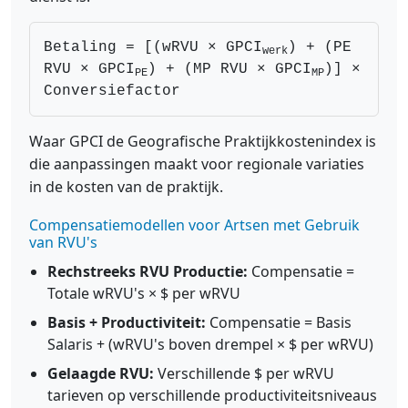
Betaling = [(wRVU × GPCI
) + (PE
werk
RVU × GPCI
) + (MP RVU × GPCI
)] ×
PE
MP
Conversiefactor
Waar GPCI de Geografische Praktijkkostenindex is
die aanpassingen maakt voor regionale variaties
in de kosten van de praktijk.
Compensatiemodellen voor Artsen met Gebruik
van RVU's
Rechstreeks RVU Productie:
Compensatie =
Totale wRVU's × $ per wRVU
Basis + Productiviteit:
Compensatie = Basis
Salaris + (wRVU's boven drempel × $ per wRVU)
Gelaagde RVU:
Verschillende $ per wRVU
tarieven op verschillende productiviteitsniveaus