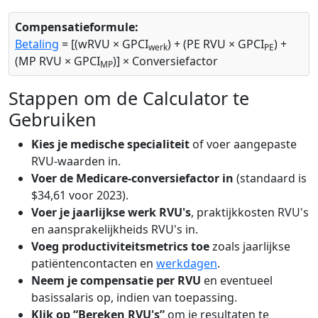
Compensatieformule:
Betaling
= [(wRVU × GPCI
) + (PE RVU × GPCI
) +
werk
PE
(MP RVU × GPCI
)] × Conversiefactor
MP
Stappen om de Calculator te
Gebruiken
Kies je medische specialiteit
of voer aangepaste
RVU-waarden in.
Voer de Medicare-conversiefactor in
(standaard is
$34,61 voor 2023).
Voer je jaarlijkse werk RVU's
, praktijkkosten RVU's
en aansprakelijkheids RVU's in.
Voeg productiviteitsmetrics toe
zoals jaarlijkse
patiëntencontacten en
werkdagen
.
Neem je compensatie per RVU
en eventueel
basissalaris op, indien van toepassing.
Klik op “Bereken RVU's”
om je resultaten te