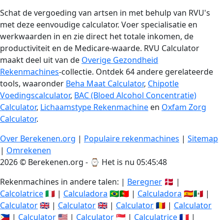
Schat de vergoeding van artsen in met behulp van RVU's
met deze eenvoudige calculator. Voer specialisatie en
werkwaarden in en zie direct het totale inkomen, de
productiviteit en de Medicare-waarde. RVU Calculator
maakt deel uit van de
Overige Gezondheid
Rekenmachines
-collectie. Ontdek 64 andere gerelateerde
tools, waaronder
Beha Maat Calculator
,
Chipotle
Voedingscalculator
,
BAC (Bloed Alcohol Concentratie)
Calculator
,
Lichaamstype Rekenmachine
en
Oxfam Zorg
Calculator
.
Over Berekenen.org
|
Populaire rekenmachines
|
Sitemap
|
Omrekenen
2026 © Berekenen.org - ⌚
Het is nu 05:45:48
Rekenmachines in andere talen: |
Beregner
🇩🇰 |
Calcolatrice
🇮🇹 |
Calculadora
🇧🇷🇵🇹 |
Calculadora
🇪🇸🇲🇽 |
Calculator
🇬🇧 |
Calculator
🇬🇧 |
Calculator
🇷🇴 |
Calculator
🇵🇭 |
Calculator
🇺🇸 |
Calculator
🇸🇬 |
Calculatrice
🇫🇷 |