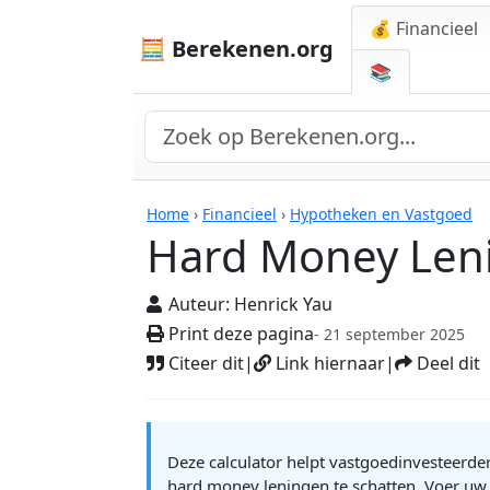
💰 Financieel
🧮 Berekenen.org
📚
Rekenmachines
Home
›
Financieel
›
Hypotheken en Vastgoed
Hard Money Leni
Auteur:
Henrick Yau
Print deze pagina
- 21 september 2025
Citeer dit
|
Link hiernaar
|
Deel dit
Deze calculator helpt vastgoedinvesteerde
hard money leningen te schatten. Voer uw 