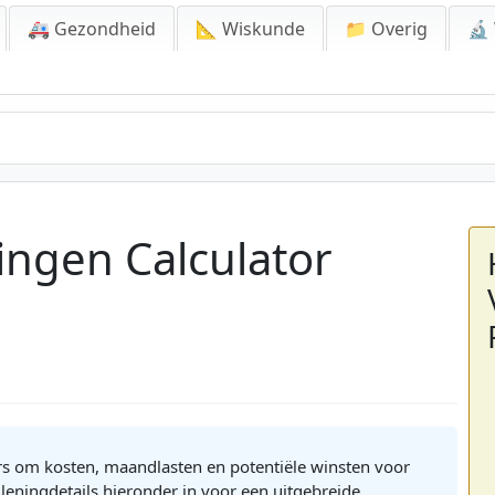
🚑 Gezondheid
📐 Wiskunde
📁 Overig
🔬
ngen Calculator
rs om kosten, maandlasten en potentiële winsten voor
leningdetails hieronder in voor een uitgebreide