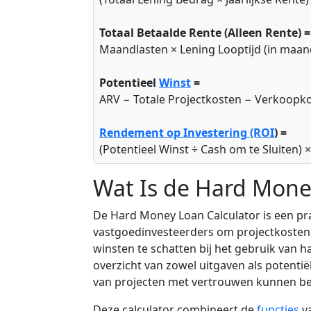
Totaal Betaalde Rente (Alleen Rente) =
Maandlasten × Lening Looptijd (in maan
Potentieel
Winst
=
ARV − Totale Projectkosten − Verkoopk
Rendement op Investering (ROI
) =
(Potentieel Winst ÷ Cash om te Sluiten) 
Wat Is de Hard Mone
De Hard Money Loan Calculator is een pra
vastgoedinvesteerders om projectkosten
winsten te schatten bij het gebruik van h
overzicht van zowel uitgaven als potent
van projecten met vertrouwen kunnen b
Deze calculator combineert de
functies
v