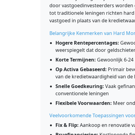
door vastgoedinvesteerders worden ge
tot traditionele leningen richten ha
vastgoed in plaats van de kredietwaar
Belangrijke Kenmerken van Hard Mo
Hogere Rentepercentages:
Gewoon
weerspiegelt dat door geldschiet
Korte Termijnen:
Gewoonlijk 6-24
Op Activa Gebaseerd:
Primair beve
van de kredietwaardigheid van de 
Snelle Goedkeuring:
Vaak gefinan
conventionele leningen
Flexibele Voorwaarden:
Meer onde
Veelvoorkomende Toepassingen voo
Fix & Flip:
Aankoop en renovatie v
Brugfinanciering:
Kortlopende fin