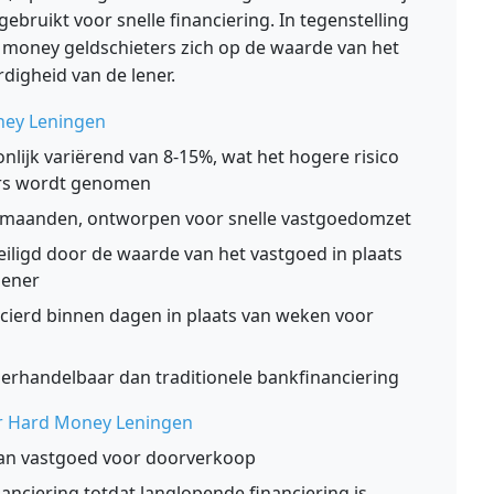
bruikt voor snelle financiering. In tegenstelling
rd money geldschieters zich op de waarde van het
digheid van de lener.
ney Leningen
lijk variërend van 8-15%, wat het hogere risico
ers wordt genomen
 maanden, ontworpen voor snelle vastgoedomzet
iligd door de waarde van het vastgoed in plaats
lener
cierd binnen dagen in plaats van weken voor
rhandelbaar dan traditionele bankfinanciering
r Hard Money Leningen
an vastgoed voor doorverkoop
anciering totdat langlopende financiering is