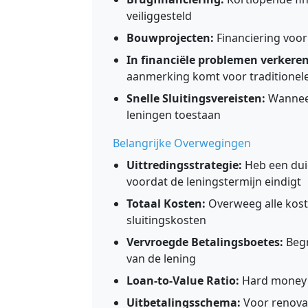
veiliggesteld
Bouwprojecten:
Financiering voo
In financiële problemen verkere
aanmerking komt voor traditionele
Snelle Sluitingsvereisten:
Wanneer
leningen toestaan
Belangrijke Overwegingen
Uittredingsstrategie:
Heb een duid
voordat de leningstermijn eindigt
Totaal Kosten:
Overweeg alle koste
sluitingskosten
Vervroegde Betalingsboetes:
Begr
van de lening
Loan-to-Value Ratio:
Hard money 
Uitbetalingsschema:
Voor renovat