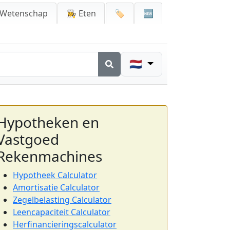
 Wetenschap
👩‍🍳 Eten
🏷️
🆕
🇳🇱
Hypotheken en
Vastgoed
Rekenmachines
Hypotheek Calculator
Amortisatie Calculator
Zegelbelasting Calculator
Leencapaciteit Calculator
Herfinancieringscalculator