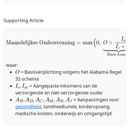
Supporting Article:
Maandelijkse Ondersteuning
Basis Aandeel
+
A
=
H
max
+
A
D
(
+
0
A
,
O
C
×
+
I
A
nc
M
I
+
c
A
+
E
I
nc
+
A
⏟
J
)
waar:
O
= Basisverplichting volgens het Alabama Regel
32-schema
I
c
,
I
nc
= Aangepaste inkomens van de
verzorgende en niet-verzorgende ouder
A
H
,
A
D
,
A
C
,
A
M
,
A
E
,
A
J
= Aanpassingen voor
gezondheid
, tandheelkunde, kinderopvang,
medische kosten, onderwijs en omgangstijd